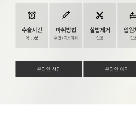
수술시간
마취방법
실밥제거
입원
약 30분
수면+국소마취
없음
없
온라인 상담
온라인 예약