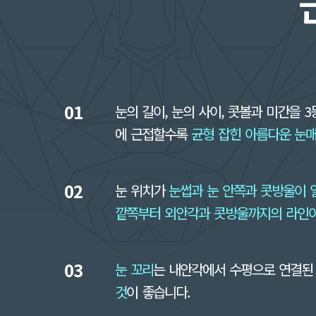
01
눈의 길이, 눈의 사이, 콧볼과 미간을 3등
에 근접할수록
균형 잡힌 아름다운 눈
02
눈 위치가
눈썹과 눈 안쪽과 콧방울이 
깥쪽부터 외안각과 콧방울까지의 라인
03
눈 꼬리
는 내안각에서 수평으로 연결된
것
이 좋습니다.