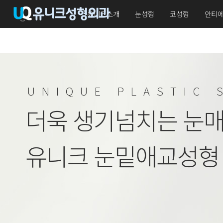
유니크소개
눈성형
코성형
안티
UNIQUE PLASTIC 
더욱 생기넘치는 눈매
유니크 눈밑애교성형