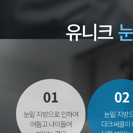
유니크
눈
01
02
눈밑 지방으로 인하여
눈밑 지방
어둡고 나이들어
다크써클이 