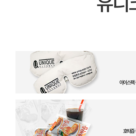
유니
아이스팩 
호박즙 