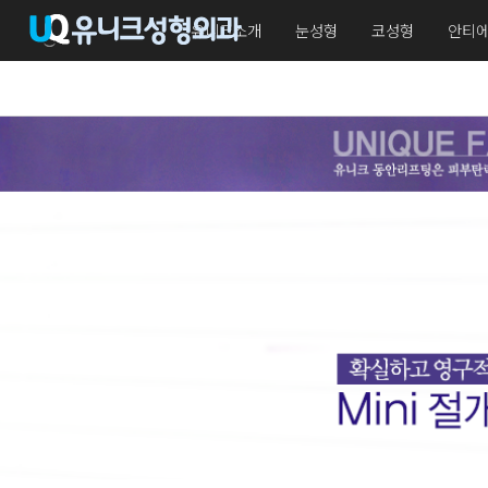
유니크소개
눈성형
코성형
안티