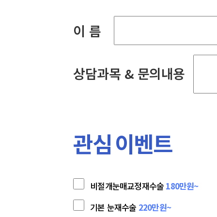
이 름
상담과목 & 문의내용
관심 이벤트
비절개눈매교정재수술
180만원~
기본 눈재수술
220만원~