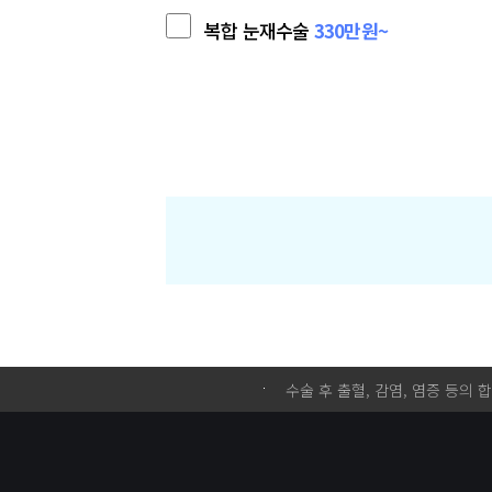
복합 눈재수술
330만원~
수술 후 출혈, 감염, 염증 등의